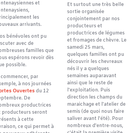
ontenaysiennes et
Et surtout une très belle
ontenaysiens,
sortie organisée
rincipalement les
conjointement par nos
ouveaux arrivants.
producteurs et
productrices de légumes
os bénévoles ont pu
et fromages de chèvre. Le
iscuter avec de
samedi 25 mars,
ombreuses familles que
quelques familles ont pu
ous espérons revoir dès
découvrir les chevreaux
ue possible.
nés il y a quelques
semaines auparavant
 commencer, par
ainsi que le reste de
xemple, à nos journées
l'exploitation. Puis
ortes Ouvertes
du 12
direction les champs du
eptembre. De
maraichage et l'atelier de
ombreux productrices
semis (de quoi nous faire
t producteurs seront
saliver avant l'été). Pour
résents à cette
nombreux d'entre-nous,
ivraison, ce qui permet à
c'était la première visite