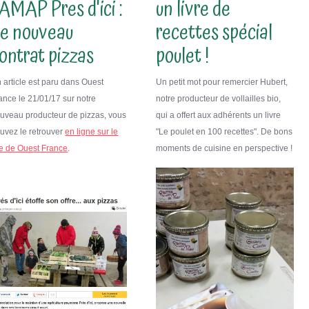
'AMAP Pres d'ici :
un livre de
e nouveau
recettes spécial
ontrat pizzas
poulet !
 article est paru dans Ouest
Un petit mot pour remercier Hubert,
ance le 21/01/17 sur notre
notre producteur de vollailles bio,
uveau producteur de pizzas, vous
qui a offert aux adhérents un livre
uvez le retrouver
en ligne sur le
"Le poulet en 100 recettes". De bons
te de Ouest France
.
moments de cuisine en perspective !