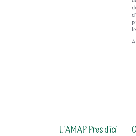
d
d
d
p
l
À
L'AMAP Pres d'ici
O