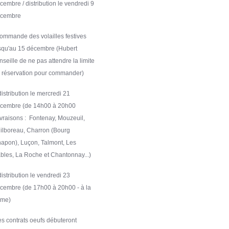
cembre / distribution le vendredi 9
écembre
commande des volailles festives
squ'au 15 décembre (Hubert
nseille de ne pas attendre la limite
 réservation pour commander)
distribution le mercredi 21
cembre (de 14h00 à 20h00
livraisons : Fontenay, Mouzeuil,
ilboreau, Charron (Bourg
apon), Luçon, Talmont, Les
bles, La Roche et Chantonnay...)
distribution le vendredi 23
cembre (de 17h00 à 20h00 - à la
rme)
les contrats oeufs débuteront