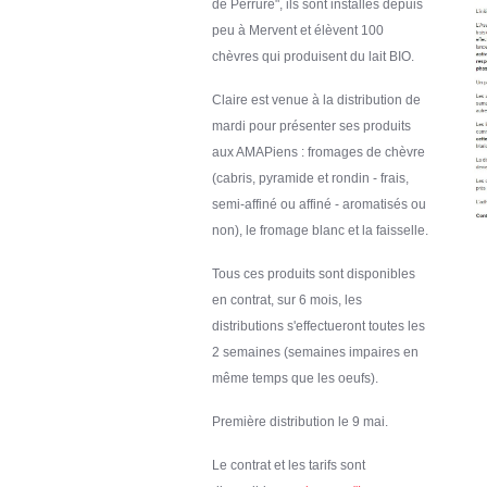
de Perrure", ils sont installés depuis
peu à Mervent et élèvent 100
chèvres qui produisent du lait BIO.
Claire est venue à la distribution de
mardi pour présenter ses produits
aux AMAPiens : fromages de chèvre
(cabris, pyramide et rondin - frais,
semi-affiné ou affiné - aromatisés ou
non), le fromage blanc et la faisselle.
Tous ces produits sont disponibles
en contrat, sur 6 mois, les
distributions s'effectueront toutes les
2 semaines (semaines impaires en
même temps que les oeufs).
Première distribution le 9 mai.
Le contrat et les tarifs sont