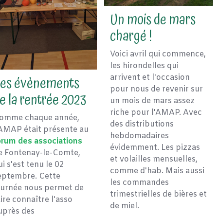
Un mois de mars
chargé !
Voici avril qui commence,
les hirondelles qui
es évènements
arrivent et l'occasion
pour nous de revenir sur
e la rentrée 2023
un mois de mars assez
riche pour l'AMAP. Avec
omme chaque année,
des distributions
'AMAP était présente au
hebdomadaires
orum des associations
évidemment. Les pizzas
e Fontenay-le-Comte,
et volailles mensuelles,
ui s'est tenu le 02
comme d'hab. Mais aussi
eptembre. Cette
les commandes
ournée nous permet de
trimestrielles de bières et
aire connaître l'asso
de miel.
uprès des