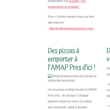
disponibles sur
la page "Les
producteurs et contrats"
.
Pour + d'infos rendez-vous sur leur
site internet
:
http://lesfromagesdeperrure.com/
.
Des pizzas à
D
emporter à
v
l'AMAP Pres d'ici !
Vo
po
- 
Un nouveau contrat s'invite à l'AMAP
co
Pres d'ici : les pizzas ! Chaque
di
premier mardi du mois, le Carbet
- 
des Gourmets, situé à Bouillé-