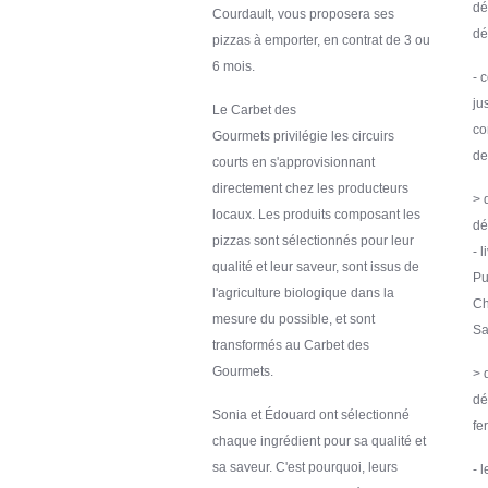
dé
Courdault, vous proposera ses
d
pizzas à emporter, en contrat de 3 ou
6 mois.
- 
ju
Le Carbet des
co
Gourmets privilégie les circuirs
de
courts en s'approvisionnant
directement chez les producteurs
> 
locaux. Les produits composant les
dé
pizzas sont sélectionnés pour leur
- 
qualité et leur saveur, sont issus de
Pu
l'agriculture biologique dans la
Ch
mesure du possible, et sont
Sa
transformés au Carbet des
Gourmets.
> 
dé
Sonia et Édouard ont sélectionné
fe
chaque ingrédient pour sa qualité et
sa saveur. C'est pourquoi, leurs
- 