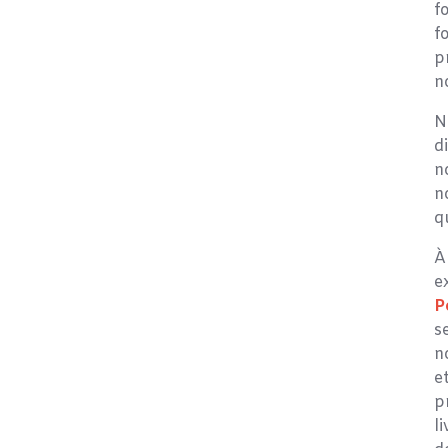
f
f
p
n
N
d
n
n
q
À
e
P
s
n
e
p
l