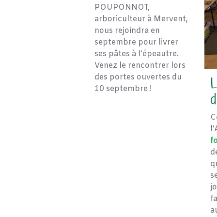
POUPONNOT,
arboriculteur à Mervent,
nous rejoindra en
septembre pour livrer
ses pâtes à l'épeautre.
Venez le rencontrer lors
L
des portes ouvertes du
10 septembre !
d
C
l
f
d
q
s
j
f
a