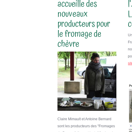
accueille des
l
nouveaux
L
producteurs pour
c
le fromage de
Un
chèvre
Fr
no
po
si
Claire Mimault et Antoine Bernard
sont les producteurs des "Fromages