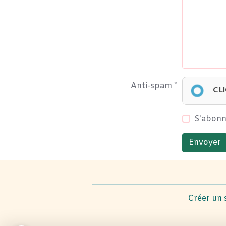
Anti-spam
CL
S'abonn
Envoyer
Créer un 