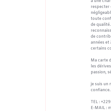
à une char
respecter 
négligeabl
toute conf
de qualité
reconnaiss
de contrib
années et 
certains c
Ma carte d
les dérive
passion, s
je suis un
confiance.
TEL : +22
E-MAIL : 