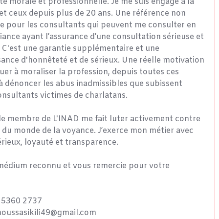
te morale et professionnelle. Je me suis engagé à la
et ceux depuis plus de 20 ans. Une référence non
e pour les consultants qui peuvent me consulter en
iance ayant l’assurance d’une consultation sérieuse et
. C'est une garantie supplémentaire et une
ance d'honnêteté et de sérieux. Une réelle motivation
uer à moraliser la profession, depuis toutes ces
à dénoncer les abus inadmissibles que subissent
onsultants victimes de charlatans.
e membre de L'INAD me fait luter activement contre
s du monde de la voyance. J’exerce mon métier avec
érieux, loyauté et transparence.
 médium reconnu et vous remercie pour votre
9 5360 2737
moussasikili49@gmail.com