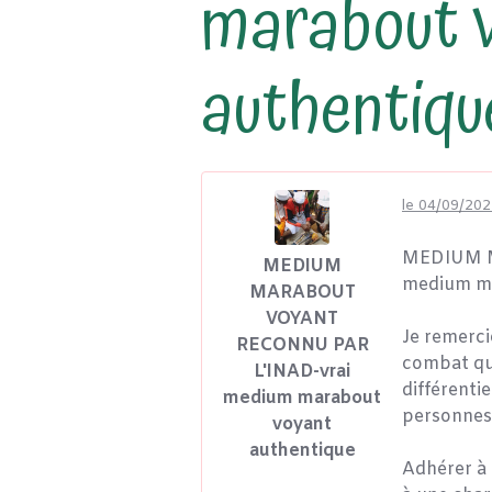
marabout 
authentiqu
le 04/09/202
MEDIUM M
MEDIUM
medium ma
MARABOUT
VOYANT
Je remercie
RECONNU PAR
combat qu
L'INAD-vrai
différentie
medium marabout
personnes
voyant
authentique
Adhérer à 