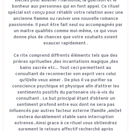
siècles pour amener l'harmonie, la guérison et le
bonheur aux personnes qui en font appel. Ce rituel
spécial est conçu pour rétablir votre relation avec une
ancienne flamme ou raviver une nouvelle romance
passionnée. Il peut être fait seul ou accompagnés par
un maitre qualifiés comme moi-même, ce qui vous
donne plus de chances que votre souhaits soient
exaucer rapidement .
Ce rite comprend diffrents éléments tels que des
prières sprituelles ,des incantations magique ,des
bains sacrée etc... Tout ceci permettent au
consultant de reconnecter son esprit vers celui
qu’il/elle veux aimer . De plus il va purifier sa
conscience psychique et physique afin d’attirer les
sentiments positifs du partenaire vis-à-vis du
consultant . Le but principal étant d’obtenir un
sentiment profond entre eux dont ne sera pas
influencés par autres facteur externe (famille ,ami)et
restera durablement stable sans interruption
extrense..Ainsi grace à ce rituel vous obtiendrez
surement le retours affectif recherché après