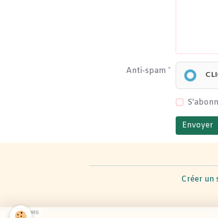
Anti-spam
CL
S'abonn
Envoyer
Créer un 
SPONSORS