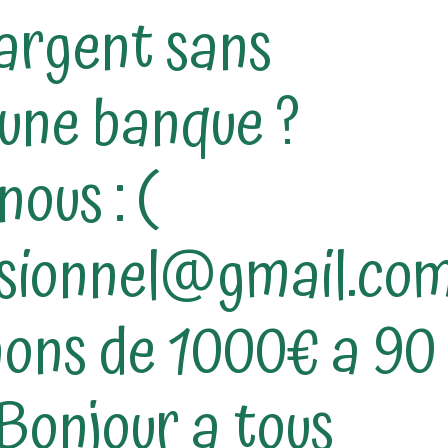
'argent sans
 une banque ?
ous : (
esionnel@gmail.co
ons de 1000€ a 90
Bonjour a tous