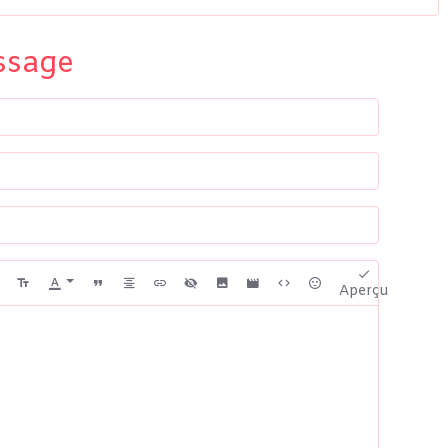
ssage
Aperçu