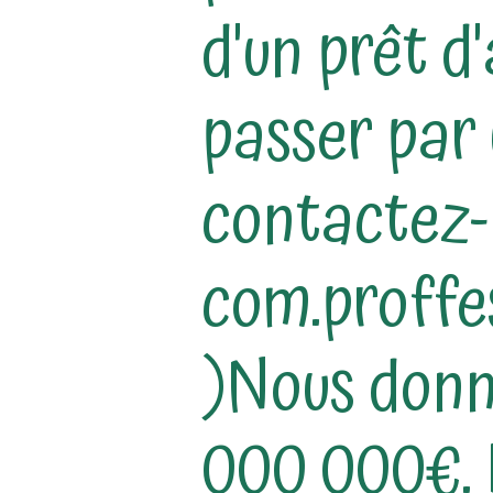
d'un prêt d
passer par
contactez-n
com.proff
)Nous donn
000 000€. 