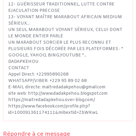
12- GUÉRISSEUR TRADITIONNEL, LUTTE CONTRE
EJACULATION PRECOSE
13- VOYANT MAÎTRE MARABOUT AFRICAIN MEDIUM
SÉRIEUX...
UN SEUL MARABOUT VOYANT SÉRIEUX, CELUI DONT
LE MONDE ENTIER PARLE
UN MARABOUT SORCIER LE PLUS RECONNU ET
PLUSIEURS FOIS DÉCORÉE PAR LES PLATEFORMES : "
GOOGLE, YAHOO, BING,YOUTUBE "...
DADAPKEHOU
CONTACT
Appel Direct: +22995890268
WHATSAPP/VIBER: +229 95 89 02 68
E-MAIL directe: maitredadakpehou@gmail.com
site web: http://www.dadakpehou.blogspot.com
https://maitredadapkehou.over-blog.com/
https://www.facebook.com/profile.php?
id=100091361174111&mibextid=ZbWKwL
Répondre à ce message