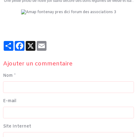
Une petite photo de notre joli stand décoré des bons légumes de Médé et Isa :
Partager
Facebook
X
Email
Ajouter un commentaire
Nom
E-mail
Site Internet